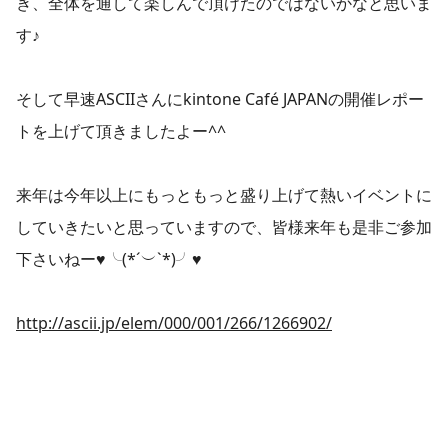
き、全体を通して楽しんで頂けたのではないかなと思いま
す♪
そして早速ASCIIさんにkintone Café JAPANの開催レポー
トを上げて頂きましたよー^^
来年は今年以上にもっともっと盛り上げて熱いイベントに
していきたいと思っていますので、皆様来年も是非ご参加
下さいねー♥╰(*´︶`*)╯♥
http://ascii.jp/elem/000/001/266/1266902/