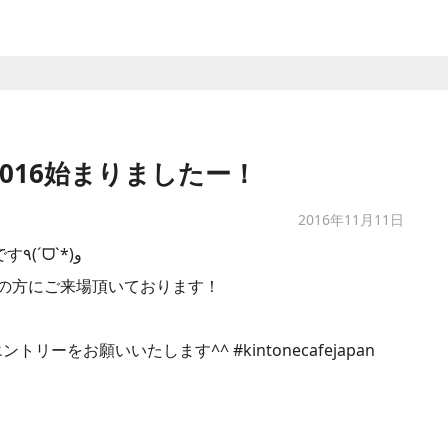
AN 2016始まりましたー！
2016年11月11日
がいよいよ開始です٩(ˊᗜˋ*)و
の方にご来場頂いております！
ーをお願いいたします^^ #kintonecafejapan