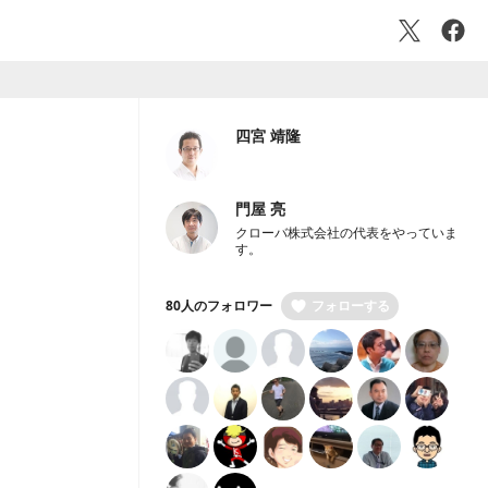
四宮 靖隆
門屋 亮
クローバ株式会社の代表をやっていま
す。
80人のフォロワー
フォローする